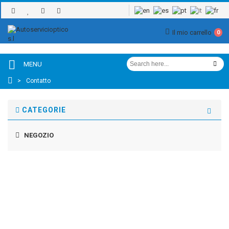
Il mio carrello
0
MENU
>
Contatto
CATEGORIE
NEGOZIO