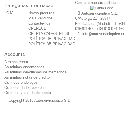
Consulte nuestra política de
Categorias
Informação
LOJA
Novos produtos
Autoservicioptico S.L,
Mais Vendidos
C/Astorga 21 - 28947
Contacte-nos
Fuenlabrada (Madrid)
+34
OFERECE
916401757 - +34 618 974 460
OFERTA CADASTRE-SE
info@autoservicioptico.eu
POLÍTICA DE PRIVACIDAD
POLÍTICA DE PRIVACIDAD
Accounts
A minha conta
As minhas encomendas
As minhas devoluções de mercadoria
As minhas notas de crédito
Os meus endereços
Os meus dados pessoais
Os meus vales de desconto
Copyright 2015 Autoservicioptico S.L